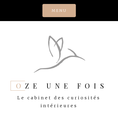
Skip
MENU
to
content
OZE UNE FOIS
Le cabinet des curiosités
intérieures