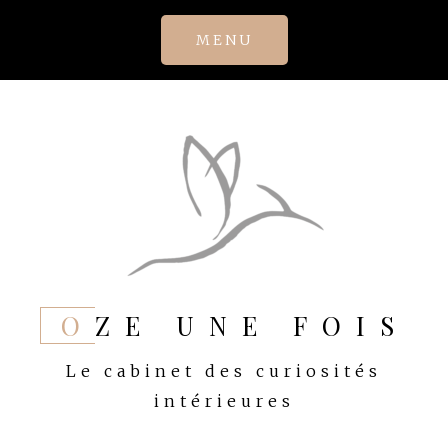
Skip
MENU
to
content
OZE UNE FOIS
Le cabinet des curiosités
intérieures